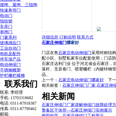
摆闸、翼闸、三辊闸
快速卷帘门
电动门
指纹锁
车库门
卷闸门
详细信息
订购说明
联系方式
门窗系列
石家庄伸缩门
哪家好
玻璃感应门
工业自动门
门店在售
石家庄电动伸缩门
采用对称结
电机及配件
配小区、别墅私家车位配套使用；门店
停车场产品
石家庄达利门业 位于河北省会石家庄，
电动伸缩门
落杆、无音卷门、喷塑栅栏（内镀锌钢
不锈钢雕塑
品。
护栏栅栏楼梯
上一个：
石家庄电动伸缩门哪家好
下一
联系我们
相关标签：
石家庄伸缩门厂家
,
石家庄伸
联系: 李经理
相关新闻
手机: 13703318682
电话: 0311-87918387
石家庄伸缩门厂家讲解伸缩门故障处理
传真: 0311-87790462
警备区干休所—石家庄伸缩门实例展示
邮箱:
曲阳中学—石家庄伸缩门工程展示