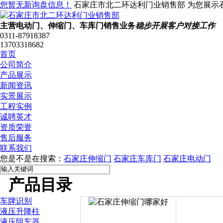
您暂无新询盘信息！
石家庄市北二环达利门业销售部 为您展示
主营电动门、伸缩门、车库门销售业务
稳步开展客户对接工作
0311-87918387
13703318682
首页
公司简介
产品展示
新闻资讯
实景展示
工程实例
诚聘英才
资质荣誉
售后服务
联系我们
您是不是在搜索：
石家庄伸缩门
石家庄车库门
石家庄电动门
产品目录
车牌识别
液压升降柱
液压阻车器