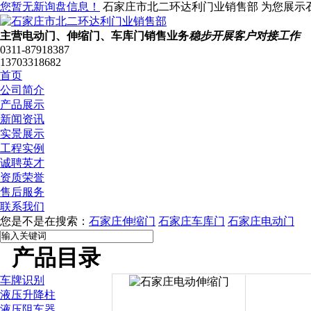
您暂无新询盘信息！
石家庄市北二环达利门业销售部 为您展示
主营电动门、伸缩门、车库门销售业务
稳步开展客户对接工作
0311-87918387
13703318682
首页
公司简介
产品展示
新闻资讯
实景展示
工程实例
诚聘英才
资质荣誉
售后服务
联系我们
您是不是在搜索：
石家庄伸缩门
石家庄车库门
石家庄电动门
产品目录
车牌识别
液压升降柱
液压阻车器