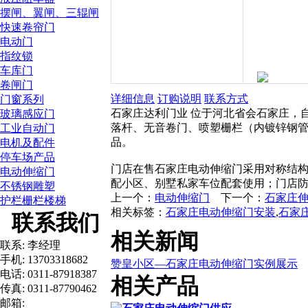
摆闸、翼闸、三辊闸
快速卷帘门
电动门
指纹锁
车库门
卷闸门
详细信息
订购说明
联系方式
门窗系列
石家庄达利门业 位于河北省会石家庄，
玻璃感应门
落杆、无音卷门、喷塑栅栏（内镀锌钢
工业自动门
品。
电机及配件
停车场产品
门店在售石家庄电动伸缩门采用对称结
电动伸缩门
配小区、别墅私家车位配套使用；门店
不锈钢雕塑
上一个：
电动伸缩门
下一个：
石家庄
护栏栅栏楼梯
相关标签：
石家庄电动伸缩门安装
,
石家
联系我们
相关新闻
联系: 李经理
手机: 13703318682
赞皇小区—石家庄电动伸缩门实例展示
电话: 0311-87918387
相关产品
传真: 0311-87790462
邮箱: