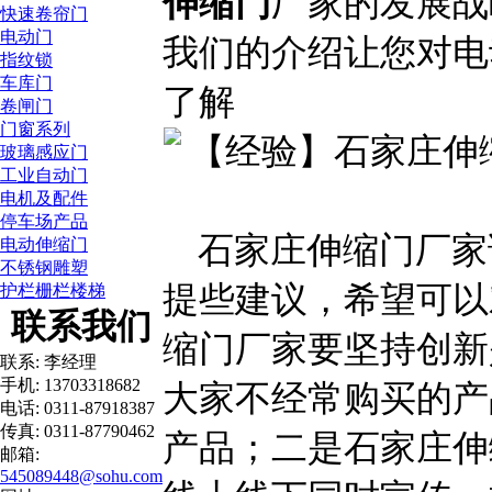
伸缩门
厂家的发展战
快速卷帘门
电动门
我们的介绍让您对电
指纹锁
车库门
了解
卷闸门
门窗系列
玻璃感应门
工业自动门
电机及配件
停车场产品
石家庄伸缩门厂家
电动伸缩门
不锈钢雕塑
提些建议，希望可以
护栏栅栏楼梯
联系我们
缩门厂家要坚持创新
联系: 李经理
手机: 13703318682
大家不经常购买的产
电话: 0311-87918387
传真: 0311-87790462
产品；二是石家庄伸
邮箱:
545089448@sohu.com