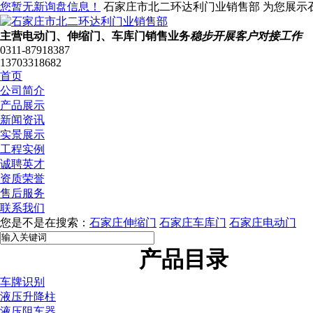
您暂无新询盘信息！
石家庄市北二环达利门业销售部 为您展示
主营电动门、伸缩门、车库门销售业务
稳步开展客户对接工作
0311-87918387
13703318682
首页
公司简介
产品展示
新闻资讯
实景展示
工程实例
诚聘英才
资质荣誉
售后服务
联系我们
您是不是在搜索：
石家庄伸缩门
石家庄车库门
石家庄电动门
产品目录
车牌识别
液压升降柱
液压阻车器