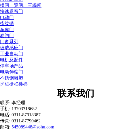
摆闸、翼闸、三辊闸
快速卷帘门
电动门
指纹锁
车库门
卷闸门
门窗系列
玻璃感应门
工业自动门
电机及配件
停车场产品
电动伸缩门
不锈钢雕塑
护栏栅栏楼梯
联系我们
联系: 李经理
手机: 13703318682
电话: 0311-87918387
传真: 0311-87790462
邮箱:
545089448@sohu.com