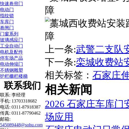
快速卷帘门
电动门
指纹锁
车库门
卷闸门
门窗系列
玻璃感应门
工业自动门
上一条:
武警二支队
电机及配件
停车场产品
下一条:
栾城收费站
电动伸缩门
不锈钢雕塑
相关标签：
石家庄
护栏栅栏楼梯
联系我们
相关新闻
联系: 李经理
手机: 13703318682
2026 石家庄车库
电话: 0311-87918387
传真: 0311-87790462
场应用
邮箱:
545089448@sohu.com