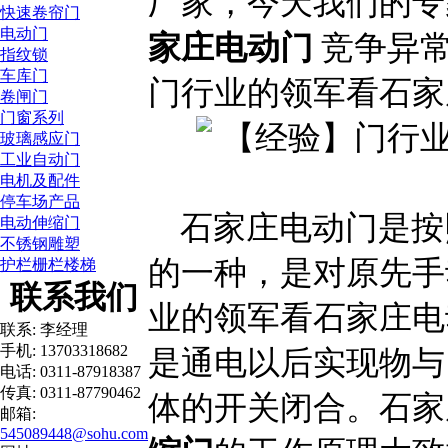
厂家，今天我们的专
快速卷帘门
电动门
家庄电动门
竞争异常
指纹锁
车库门
门行业的领军看石家
卷闸门
门窗系列
玻璃感应门
工业自动门
电机及配件
停车场产品
石家庄电动门是按
电动伸缩门
不锈钢雕塑
的一种，是对原先手
护栏栅栏楼梯
联系我们
业的领军看石家庄电
联系: 李经理
手机: 13703318682
是通电以后实现物与
电话: 0311-87918387
传真: 0311-87790462
体的开关闭合。石家
邮箱:
545089448@sohu.com