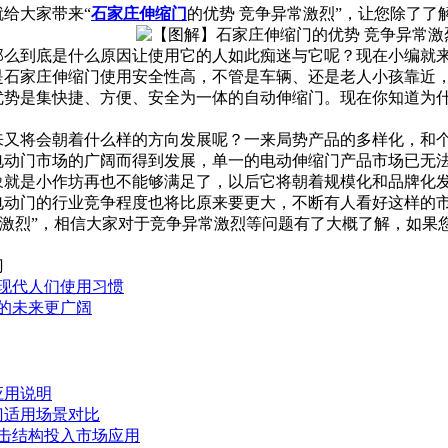
给大家带来“
石家庄伸缩门
的优势 竞争异常激烈”，让您除了了
那么到底是什么原因让使用它的人如此痴迷与它呢？现在小编就
是石家庄伸缩门使用安全性高，不管是车辆、还是老人小孩靠近
优势是集快捷、方便、安全为一体的自动伸缩门。现在你知道为
来又将会朝着什么样的方向发展呢？一来局势产品的多样化，和
电动门市场的广阔而得到发展，单一的电动伸缩门产品市场已无
象就是小作坊再也不能够满足了，以后它将朝着规模化和品牌化
电动门的行业竞争程度也将比原来要更大，不断有人看好这样的
常激烈”，相信大家对于竞争异常激烈等问题有了大概了解，如果
门
现代人们使用习惯
的未来更广阔
应用说明
门适用场景对比
冲击结构投入市场应用