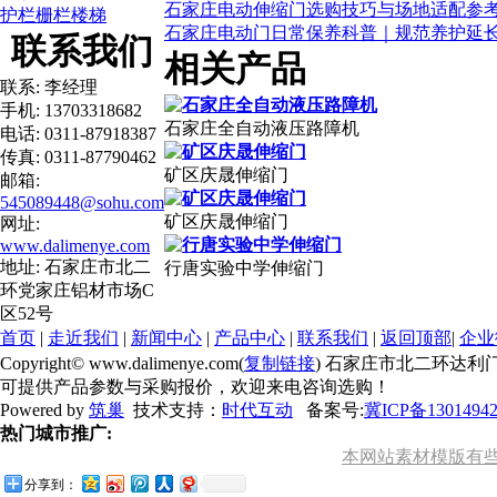
石家庄电动伸缩门选购技巧与场地适配参
护栏栅栏楼梯
石家庄电动门日常保养科普｜规范养护延
联系我们
相关产品
联系: 李经理
手机: 13703318682
石家庄全自动液压路障机
电话: 0311-87918387
传真: 0311-87790462
矿区庆晟伸缩门
邮箱:
545089448@sohu.com
矿区庆晟伸缩门
网址:
www.dalimenye.com
地址: 石家庄市北二
行唐实验中学伸缩门
环党家庄铝材市场C
区52号
首页
|
走近我们
|
新闻中心
|
产品中心
|
联系我们
|
返回顶部
|
企业
Copyright© www.dalimenye.com(
复制链接
) 石家庄市北二环达利
可提供产品参数与采购报价，欢迎来电咨询选购！
Powered by
筑巢
技术支持：
时代互动
备案号:
冀ICP备1301494
热门城市推广:
本网站素材模版有些来
分享到：