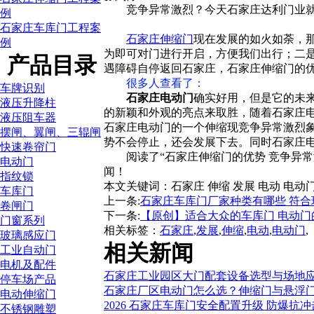
竞争异常激烈？今天石家庄达利门业就
例
石家庄车库门工程案
石家庄伸缩门
现在发展的如火如荼，
例
为即可对门进行开启，方便我们出行；二
产品目录
遇障碍自停返回石家庄，石家庄伸缩门的
很多人查看了
：
车牌识别
石家庄电动门
确实好用，但是它的未
液压升降柱
的新颖和外观的亮点来取胜，随着石家庄
液压阻车器
石家庄电动门的一个伸缩现竞争异常激烈
摆闸、翼闸、三辊闸
势不会停止，还会发展下去。同时石家庄
快速卷帘门
阅读了“石家庄伸缩门的优势 竞争异
电动门
闻！
指纹锁
本文关键词：
石家庄 伸缩 发展 电动 电动
车库门
上一条:
石家庄车库门厂家种类有哪些 符合
卷闸门
下一条:
【原创】适合大众的车库门 电动门
门窗系列
相关标签：
石家庄
,
发展
,
伸缩
,
电动
,
电动门
,
玻璃感应门
相关新闻
工业自动门
电机及配件
石家庄工业园区大门配套设备选型与场地
停车场产品
石家庄厂区电动门怎么选？伸缩门与悬浮
电动伸缩门
2026 石家庄车库门安全配置升级 防爆抗
不锈钢雕塑