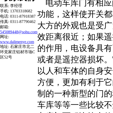
电动车库门有相应
联系: 李经理
手机: 13703318682
功能，这样使开关都
电话: 0311-87918387
传真: 0311-87790462
大方的外观也是受广
邮箱:
545089448@sohu.com
效距离很近；如果遥
网址:
www.dalimenye.com
的作用，电设备具有
地址: 石家庄市北二
环党家庄铝材市场C
或者是遥控器损坏。
区52号
以人和车体的自身安
方便，更加有利于它
制的一种新型的门的
车库等等一些比较不