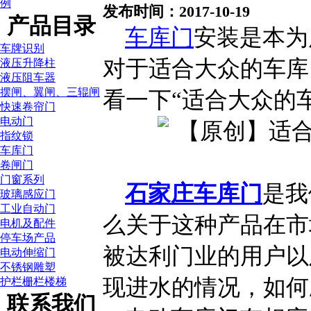
例
发布时间：2017-10-19
产品目录
车库门
安装是本为
车牌识别
对于适合大众的车库
液压升降柱
液压阻车器
摆闸、翼闸、三辊闸
看一下“适合大众的
快速卷帘门
电动门
指纹锁
车库门
卷闸门
门窗系列
石家庄车库门
是我
玻璃感应门
工业自动门
么关于这种产品在市
电机及配件
停车场产品
被达利门业的用户以
电动伸缩门
不锈钢雕塑
现进水的情况，如何
护栏栅栏楼梯
联系我们