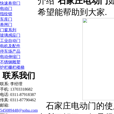
介绍"
石家庄电动门
快速卷帘门
电动门
希望能帮助到大家.
指纹锁
车库门
卷闸门
门窗系列
玻璃感应门
工业自动门
电机及配件
停车场产品
电动伸缩门
不锈钢雕塑
护栏栅栏楼梯
联系我们
联系: 李经理
手机: 13703318682
电话: 0311-87918387
传真: 0311-87790462
石家庄电动门的使
邮箱:
545089448@sohu.com