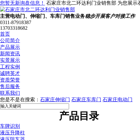
您暂无新询盘信息！
石家庄市北二环达利门业销售部 为您展示
主营电动门、伸缩门、车库门销售业务
稳步开展客户对接工作
0311-87918387
13703318682
首页
公司简介
产品展示
新闻资讯
实景展示
工程实例
诚聘英才
资质荣誉
售后服务
联系我们
您是不是在搜索：
石家庄伸缩门
石家庄车库门
石家庄电动门
产品目录
车牌识别
液压升降柱
液压阻车器