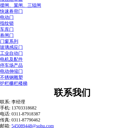
摆闸、翼闸、三辊闸
快速卷帘门
电动门
指纹锁
车库门
卷闸门
门窗系列
玻璃感应门
工业自动门
电机及配件
停车场产品
电动伸缩门
不锈钢雕塑
护栏栅栏楼梯
联系我们
联系: 李经理
手机: 13703318682
电话: 0311-87918387
传真: 0311-87790462
邮箱:
545089448@sohu.com