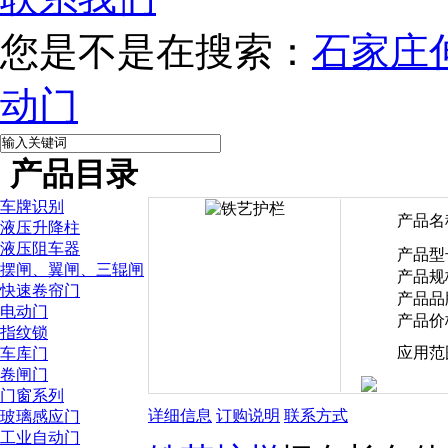
您是不是在搜索：
石家庄
动门
产品目录
车牌识别
产品名
液压升降柱
液压阻车器
产品型
摆闸、翼闸、三辊闸
产品规
快速卷帘门
产品品
电动门
产品价
指纹锁
应用范
车库门
卷闸门
门窗系列
详细信息
订购说明
联系方式
玻璃感应门
工业自动门