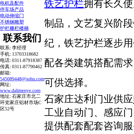
铁艺护栏
拥有长久使
电机及配件
停车场产品
电动伸缩门
制品，文艺复兴阶段
不锈钢雕塑
护栏栅栏楼梯
联系我们
纪，铁艺护栏逐步用
联系: 李经理
手机: 13703318682
配各类建筑搭配需求
电话: 0311-87918387
传真: 0311-87790462
邮箱:
545089448@sohu.com
可供选择。
网址:
www.dalimenye.com
石家庄达利门业供应
地址: 石家庄市北二
环党家庄铝材市场C
区52号
工业自动门、感应门
提供配套配套咨询服务，