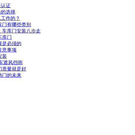
来认证
错的选择
么工作的？
库门有哪些类别
 车库门安装八步走
车库门
展是必须的
注意事项
安装
车遮风挡雨
门质量就是好
动门的未来