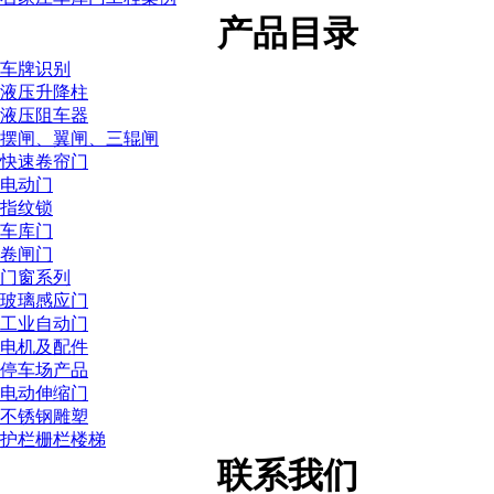
产品目录
车牌识别
液压升降柱
液压阻车器
摆闸、翼闸、三辊闸
快速卷帘门
电动门
指纹锁
车库门
卷闸门
门窗系列
玻璃感应门
工业自动门
电机及配件
停车场产品
电动伸缩门
不锈钢雕塑
护栏栅栏楼梯
联系我们