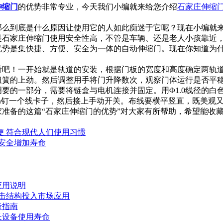
伸缩门
的优势非常专业，今天我们小编就来给您介绍
石家庄伸缩
那么到底是什么原因让使用它的人如此痴迷于它呢？现在小编就
是石家庄伸缩门使用安全性高，不管是车辆、还是老人小孩靠近
优势是集快捷、方便、安全为一体的自动伸缩门。现在你知道为
看吧！一开始就是轨道的安装，根据门板的宽度和高度确定两轨
扭簧的上劲。然后调整用手将门升降数次，观察门体运行是否平
要的一部分，需要将链盒与电机连接并固定。用Φ1.0线径的白
00㎜钉一个线卡子，然后接上手动开关。布线要横平竖直，既美观
准备的这篇“石家庄伸缩门的优势”对大家有所帮助，希望能收
便 符合现代人们使用习惯
安全增加寿命
应用说明
冲击结构投入市场应用
考指南
长设备使用寿命