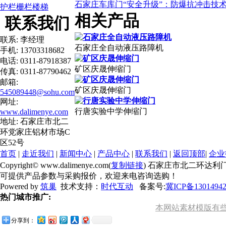
石家庄车库门“安全升级”：防爆抗冲击技
护栏栅栏楼梯
相关产品
联系我们
联系: 李经理
石家庄全自动液压路障机
手机: 13703318682
电话: 0311-87918387
矿区庆晟伸缩门
传真: 0311-87790462
邮箱:
矿区庆晟伸缩门
545089448@sohu.com
网址:
行唐实验中学伸缩门
www.dalimenye.com
地址: 石家庄市北二
环党家庄铝材市场C
区52号
首页
|
走近我们
|
新闻中心
|
产品中心
|
联系我们
|
返回顶部
|
企业
Copyright© www.dalimenye.com(
复制链接
) 石家庄市北二环达利
可提供产品参数与采购报价，欢迎来电咨询选购！
Powered by
筑巢
技术支持：
时代互动
备案号:
冀ICP备1301494
热门城市推广:
本网站素材模版有些来
分享到：