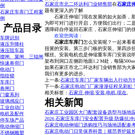
石家庄市北二环达利门业销售部
在
石家庄
例
题有更深入的了解
石家庄车库门工程案
石家庄伸缩门现在发展的如火如荼，
例
为即可对门进行开启，方便我们出行；二
产品目录
遇障碍自停返回石家庄，石家庄伸缩门的
欢迎您阅读
：
车牌识别
石家庄车库门
怎么安装呢？一起来看
液压升降柱
扭簧的安装。第三步门板的安装。第四步
液压阻车器
螺丝。安装电机也是伸缩重车库门安装说明
摆闸、翼闸、三辊闸
架布到洞口左侧距地面1.2 M处，每隔5
快速卷帘门
如果石家庄市北二环达利门业销售部为大家
电动门
我们有更多的进步。
指纹锁
上一条:
石家庄车库门厂家车辆出入行动方
车库门
下一条:
石家庄电动门厂家漫漫征程见彩虹 
卷闸门
相关标签：
石家庄
,
伸缩
,
安装
,
电机
,
现在
,
门窗系列
相关新闻
玻璃感应门
工业自动门
石家庄工业园区大门配套设备选型与场地
电机及配件
2026 石家庄车库门安全配置升级 防爆抗
停车场产品
石家庄电动伸缩门选购技巧与场地适配参
电动伸缩门
石家庄电动门日常保养科普｜规范养护延
不锈钢雕塑