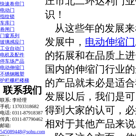
庄市北二环达利门业
快速卷帘门
电动门
识！
指纹锁
车库门
从这些年的发展来
卷闸门
门窗系列
发展中，
电动伸缩门
玻璃感应门
工业自动门
的拓展和在品质上进
电机及配件
停车场产品
国内的伸缩门行业的
电动伸缩门
不锈钢雕塑
的产品就未必是适合
护栏栅栏楼梯
联系我们
发展以后，我们是可
联系: 李经理
手机: 13703318682
得到大家的认可，必
电话: 0311-87918387
传真: 0311-87790462
相对于其他产品来说
邮箱:
545089448@sohu.com