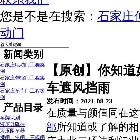
您是不是在搜索：
石家庄
动门
新闻类别
石家庄电动门工程案
【原创】你知道
例
石家庄伸缩门工程案
车遮风挡雨
例
石家庄车库门工程案
例
发布时间：2021-08-23
产品目录
在质量与颜值同在这
车牌识别
部
所知道或了解的相
液压升降柱
液压阻车器
摆闸、翼闸、三辊闸