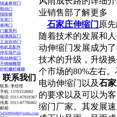
风雨成长路的详细介
快速卷帘门
电动门
业销售部了解更多
指纹锁
车库门
石家庄伸缩门
原先
卷闸门
门窗系列
随着技术的发展和人
玻璃感应门
工业自动门
动伸缩门发展成为了
电机及配件
停车场产品
技术的升级，升级换
电动伸缩门
不锈钢雕塑
个市场的80%左右
护栏栅栏楼梯
联系我们
电动伸缩门以及
石家
联系: 李经理
手机: 13703318682
的要求以及可以为客
电话: 0311-87918387
传真: 0311-87790462
缩门厂家。其发展速
邮箱:
545089448@sohu.com