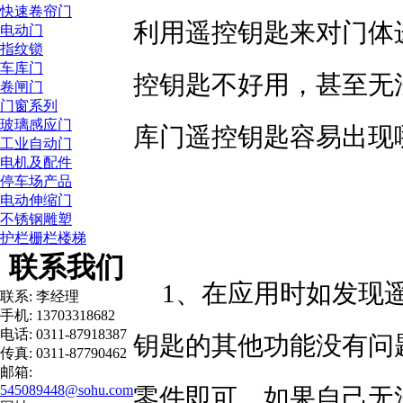
快速卷帘门
利用遥控钥匙来对门体
电动门
指纹锁
车库门
控钥匙不好用，甚至无
卷闸门
门窗系列
玻璃感应门
库门遥控钥匙容易出现
工业自动门
电机及配件
停车场产品
电动伸缩门
不锈钢雕塑
护栏栅栏楼梯
联系我们
1、在应用时如发现
联系: 李经理
手机: 13703318682
电话: 0311-87918387
钥匙的其他功能没有问
传真: 0311-87790462
邮箱:
545089448@sohu.com
零件即可。如果自己无