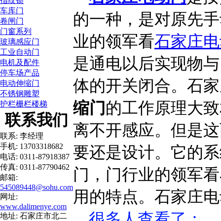
指纹锁
车库门
的一种，是对原先手
卷闸门
门窗系列
业的领军看
石家庄电
玻璃感应门
工业自动门
是通电以后实现物与
电机及配件
停车场产品
体的开关闭合。石家
电动伸缩门
不锈钢雕塑
缩门
的工作原理大致
护栏栅栏楼梯
联系我们
离不开感应。但是这
联系: 李经理
手机: 13703318682
要还是设计。它的系
电话: 0311-87918387
传真: 0311-87790462
门，门行业的领军看
邮箱:
545089448@sohu.com
用的特点。石家庄电
网址:
www.dalimenye.com
很多人查看了
：
地址: 石家庄市北二