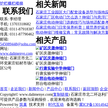
相关新闻
护栏栅栏楼梯
联系我们
石家庄工业园区大门配套设备选型与场地
石家庄厂区电动门怎么选？伸缩门与悬浮
联系: 李经理
石家庄电动伸缩门选购技巧与场地适配参
手机: 13703318682
石家庄电动门日常保养科普｜规范养护延
电话: 0311-87918387
电动伸缩门维修宝典：常见故障与解决方
传真: 0311-87790462
相关产品
邮箱:
545089448@sohu.com
网址:
矿区庆晟伸缩门
www.dalimenye.com
地址: 石家庄市北二
环党家庄铝材市场C
矿区庆晟伸缩门
区52号
行唐实验中学伸缩门
邢台电动伸缩门
首页
|
走近我们
|
新闻中心
|
产品中心
|
联系我们
|
返回顶部
|
企业
Copyright© www.dalimenye.com(
复制链接
) 石家庄市北二环达利
可提供产品参数与采购报价，欢迎来电咨询选购！
Powered by
筑巢
技术支持：
时代互动
备案号:
冀ICP备1301494