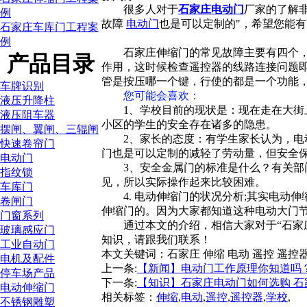
很多人对于
石家庄电动门
厂家的了解
例
故障
电动门
也是可以定制的"，希望您能
石家庄车库门工程案
例
石家庄伸缩门的常见故障主要有四个
产品目录
作用，这时候检查遥控器的线路连接问题
管是按压哪一个键，行使的都是一个功能
车牌识别
您可能会喜欢：
液压升降柱
1、学校目前的现状是：现在走在大
液压阻车器
小区的学生的安全存在诸多的隐患。
摆闸、翼闸、三辊闸
2、家长的态度：有学生家长认为，
快速卷帘门
门也是可以定制的减轻了劳动量，但安全
电动门
3、安全金属门的标准是什么？有关
指纹锁
见，所以实际操作起来比较困难。
车库门
4. 电动伸缩门的状况分析;其实电动
卷闸门
伸缩门的。因为大家都知道这种电动大门
门窗系列
通过本文的介绍，相信大家对于“石家
玻璃感应门
知识，请跟我们联系！
工业自动门
本文关键词：
石家庄 伸缩 电动 遥控 遥控
电机及配件
上一条:
【新闻】电动门工作原理你知道吗？
停车场产品
下一条:
【知识】石家庄电动门如何选购 石
电动伸缩门
相关标签：
伸缩
,
电动
,
遥控
,
遥控器
,
学校
,
不锈钢雕塑