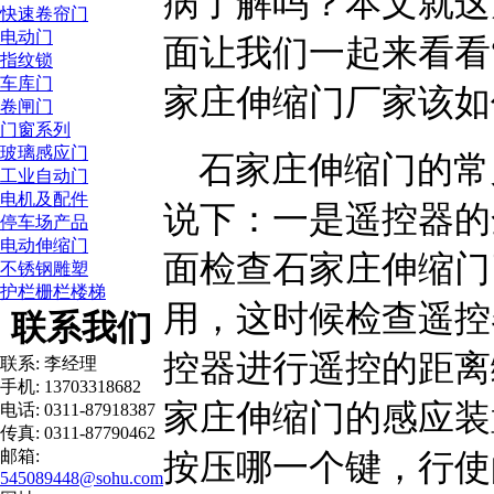
病了解吗？本文就这
快速卷帘门
电动门
面让我们一起来看看
指纹锁
车库门
家庄伸缩门厂家该如
卷闸门
门窗系列
玻璃感应门
石家庄伸缩门的常
工业自动门
电机及配件
说下：一是遥控器的
停车场产品
电动伸缩门
面检查石家庄伸缩门
不锈钢雕塑
护栏栅栏楼梯
用，这时候检查遥控
联系我们
控器进行遥控的距离
联系: 李经理
手机: 13703318682
家庄伸缩门的感应装
电话: 0311-87918387
传真: 0311-87790462
邮箱:
按压哪一个键，行使
545089448@sohu.com