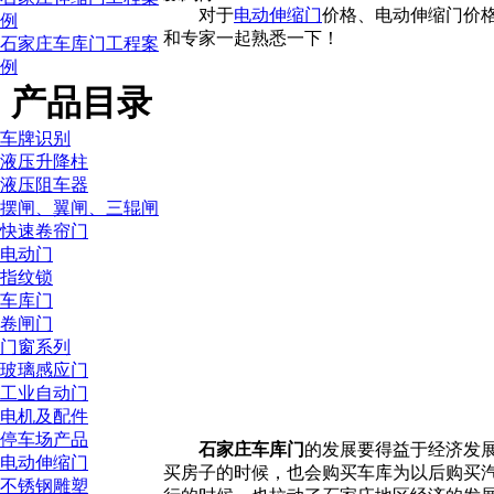
对于
电动伸缩门
价格、电动伸缩门价
例
和专家一起熟悉一下！
石家庄车库门工程案
例
产品目录
车牌识别
液压升降柱
液压阻车器
摆闸、翼闸、三辊闸
快速卷帘门
电动门
指纹锁
车库门
卷闸门
门窗系列
玻璃感应门
工业自动门
电机及配件
停车场产品
石家庄车库门
的发展要得益于经济发
电动伸缩门
买房子的时候，也会购买车库为以后购买
不锈钢雕塑