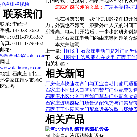
行的时候，也拉动了石家庄地区经济的发
护栏栅栏楼梯
您或许感兴趣的文章：
广宗县宾馆-河
联系我们
现在科技发展，我们使用的物件也开
联系: 李经理
力，外观也不漂亮，浪费外出人员的时间
手机: 13703318682
所提高。电动门开始后，一步步的研究创
电话: 0311-87918387
上述石家庄电动门的由来等问题的介
传真: 0311-87790462
本文关键词：
邮箱:
上一条:
【图文】石家庄电动门是对门的升
545089448@sohu.com
下一条:
【图文】选购要点在这里 石家庄
网址:
相关标签：
www.dalimenye.com
相关新闻
地址: 石家庄市北二
环党家庄铝材市场C
厂房仓库快速卷帘门与工业自动门使用适
区52号
石家庄小区出入口智能门禁与门业配套改
石家庄小区出入口智能门禁与门业配套改
石家庄玻璃感应门场景适配优势与门禁配
石家庄工业园区大门配套设备选型与场地
相关产品
河北全自动液压路障机设备