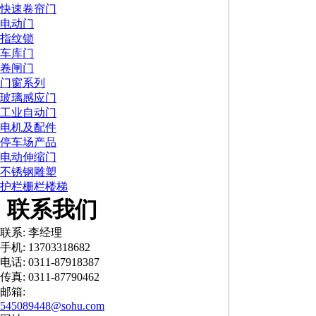
快速卷帘门
电动门
指纹锁
车库门
卷闸门
门窗系列
玻璃感应门
工业自动门
电机及配件
停车场产品
电动伸缩门
不锈钢雕塑
护栏栅栏楼梯
联系我们
联系: 李经理
手机: 13703318682
电话: 0311-87918387
传真: 0311-87790462
邮箱:
545089448@sohu.com