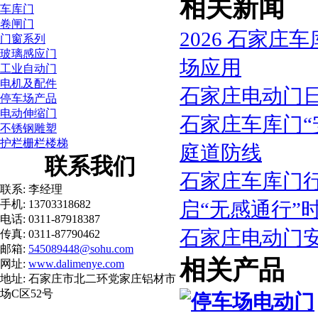
相关新闻
车库门
卷闸门
2026 石家
门窗系列
玻璃感应门
场应用
工业自动门
电机及配件
石家庄电动门
停车场产品
电动伸缩门
石家庄车库门“
不锈钢雕塑
护栏栅栏楼梯
庭道防线
联系我们
石家庄车库门
联系: 李经理
手机: 13703318682
启“无感通行”
电话: 0311-87918387
石家庄电动门
传真: 0311-87790462
邮箱:
545089448@sohu.com
相关产品
网址:
www.dalimenye.com
地址: 石家庄市北二环党家庄铝材市
场C区52号