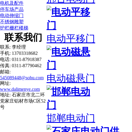
电机及配件
停车场产品
电动伸缩门
不锈钢雕塑
护栏栅栏楼梯
联系我们
电动平移门
联系: 李经理
手机: 13703318682
电话: 0311-87918387
传真: 0311-87790462
邮箱:
电动磁悬门
545089448@sohu.com
网址:
www.dalimenye.com
地址: 石家庄市北二环
党家庄铝材市场C区52
号
邯郸电动门