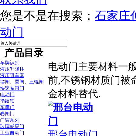
您是不是在搜索：
石家庄
动门
产品目录
车牌识别
电动门主要材料一般
液压升降柱
液压阻车器
前,不锈钢材质门被命
摆闸、翼闸、三辊闸
快速卷帘门
金材料替代.
电动门
指纹锁
车库门
卷闸门
门窗系列
玻璃感应门
邢台电动门
工业自动门